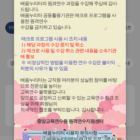
이
이
이
이
이
배움누리터의 원격연수 과정을 수강해 주심에 감사
콘
콘
콘
콘
콘
연수원
소식
드립니다
.
배움누리터 공동활용기관은 매크로 프로그램을 사
용한
원격연수
수강을 금지하고 있습니다.
마이크로러닝 콘텐츠
이전 안내 자료
마이크로러닝 콘텐츠
매크로 프로그램 사용 시 조치 내용
국제교류협력 학교 활동 자료
1)
해당 과정의 수강 중지 및 취소
2)
매크로 사용 및 수강 취소 관련 내용을 소속기관
경기도교육청 학교 국제교류 활동 동영상
에 통보
※
비정상적인 방법을 이용한 연수 수강은 불이익
경기도교육청 학교 국제교류 활동 동영상
연수프로그램안내
처분의 사유가 될 수 있음
보도·홍보자료
배움누리터는 교직원 여러분의 성실한 참여를 바탕
으로 전문성을 높이는
교육연수 플랫폼입니다
.
앞으로도 공정하고 신뢰할 수 있는 교육연수 환경 조
성을 위해 회원님의
적극적인 협조를 부탁드립니다
.
감사합니다
.
현재 등록된 게시글이 없습니다.
중앙교육연수원 원격연수지원센터
----------- 배움누리터 사용자 유의사항 -----------
① 배움누리터에서 매크로 프로그램 사