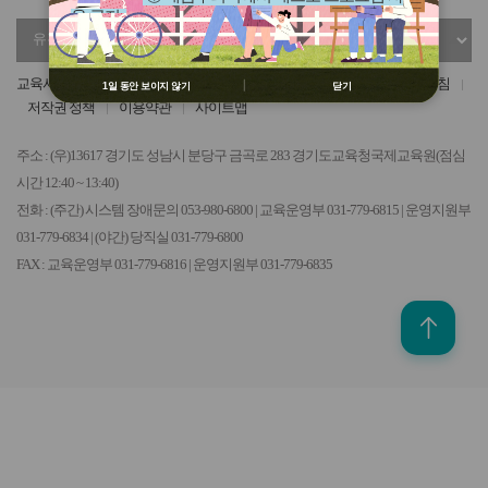
용 금지
유
정
② 배움누리터 수강용 매크로 프로그램
관
부
제작 배포 금지
기
기
③ 유무료 매크로 프로그램 사용을 블로
교육서비스헌장
개인정보 처리방침
영상정보처리기기 운영관리 방침
1일 동안 보이지 않기
닫기
관
관
그 등에 홍보 금지
저작권 정책
이용약관
사이트맵
선
선
※ 유의사항 미준수 시 불이익 처분의 사
택
택
유가 될 수 있음
주소 : (우)13617 경기도 성남시 분당구 금곡로 283 경기도교육청국제교육원(점심
시간 12:40 ~ 13:40)
전화 : (주간) 시스템 장애문의 053-980-6800 | 교육운영부 031-779-6815 | 운영지원부
031-779-6834 | (야간) 당직실 031-779-6800
FAX : 교육운영부 031-779-6816 | 운영지원부 031-779-6835
위로