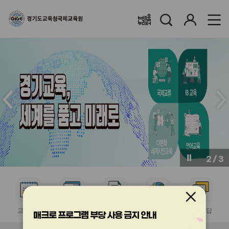
검
로
배움누리터
색
그
인
메
메
인
인
슬
슬
라
라
이
이
드
드
이
다
전
음
2
/
3
버
버
튼
튼
서
서
서
서
서
비
비
비
비
비
교육계획
수강신청
이수증발급
국제교류협력
질의응답
스
스
스
스
스
매크로 프로그램 부당 사용 금지 안내
아
아
아
아
아