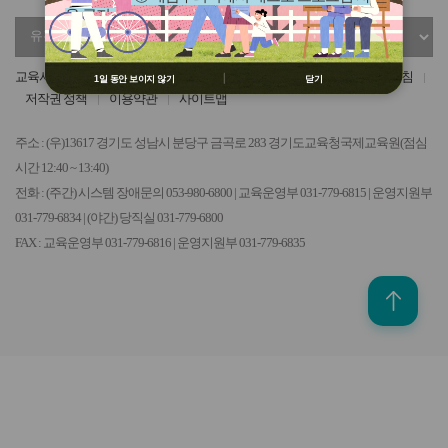
용 금지
유
정
② 배움누리터 수강용 매크로 프로그램
관
부
제작 배포 금지
기
기
③ 유무료 매크로 프로그램 사용을 블로
교육서비스헌장
개인정보 처리방침
영상정보처리기기 운영관리 방침
1일 동안 보이지 않기
닫기
관
관
그 등에 홍보 금지
저작권 정책
이용약관
사이트맵
선
선
※ 유의사항 미준수 시 불이익 처분의 사
택
택
유가 될 수 있음
주소 : (우)13617 경기도 성남시 분당구 금곡로 283 경기도교육청국제교육원(점심
시간 12:40 ~ 13:40)
전화 : (주간) 시스템 장애문의 053-980-6800 | 교육운영부 031-779-6815 | 운영지원부
031-779-6834 | (야간) 당직실 031-779-6800
FAX : 교육운영부 031-779-6816 | 운영지원부 031-779-6835
위로