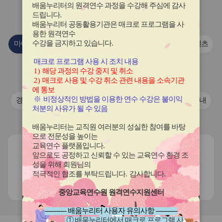
이
이
이
이
이
배움누리터의 원격연수 과정을 수강해 주심에 감사
콘
콘
콘
콘
콘
연수원
소식
드립니다
.
배움누리터 공동활용기관은 매크로 프로그램을 사
용한
원격연수
수강을 금지하고 있습니다.
마이크로러닝 콘텐츠
이전 안내 자료
마이크로러닝 콘텐츠
매크로 프로그램 사용 시 조치 내용
국제교류협력 학교 활동 자료
1)
해당 과정의 수강 중지 및 취소
2)
매크로 사용 및 수강 취소 관련 내용을 소속기관
경기도교육청 학교 국제교류 활동 동영상
에 통보
※
비정상적인 방법을 이용한 연수 수강은 불이익
경기도교육청 학교 국제교류 활동 동영상
연수프로그램안내
처분의 사유가 될 수 있음
보도·홍보자료
배움누리터는 교직원 여러분의 성실한 참여를 바탕
으로 전문성을 높이는
교육연수 플랫폼입니다
.
앞으로도 공정하고 신뢰할 수 있는 교육연수 환경 조
성을 위해 회원님의
적극적인 협조를 부탁드립니다
.
감사합니다
.
현재 등록된 게시글이 없습니다.
중앙교육연수원 원격연수지원센터
----------- 배움누리터 사용자 유의사항 -----------
① 배움누리터에서 매크로 프로그램 사