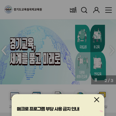
검
로
배움누리터
색
그
인
메
메
인
인
슬
슬
라
라
이
이
드
드
이
다
전
음
2
/
3
버
버
튼
튼
서
서
서
서
서
비
비
비
비
비
교육계획
수강신청
이수증발급
국제교류협력
질의응답
스
스
스
스
스
매크로 프로그램 부당 사용 금지 안내
아
아
아
아
아