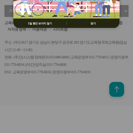
용 금지
유
정
② 배움누리터 수강용 매크로 프로그램
관
부
제작 배포 금지
기
기
③ 유무료 매크로 프로그램 사용을 블로
교육서비스헌장
개인정보 처리방침
영상정보처리기기 운영관리 방침
1일 동안 보이지 않기
닫기
관
관
그 등에 홍보 금지
저작권 정책
이용약관
사이트맵
선
선
※ 유의사항 미준수 시 불이익 처분의 사
택
택
유가 될 수 있음
주소 : (우)13617 경기도 성남시 분당구 금곡로 283 경기도교육청국제교육원(점심
시간 12:40 ~ 13:40)
전화 : (주간) 시스템 장애문의 053-980-6800 | 교육운영부 031-779-6815 | 운영지원부
031-779-6834 | (야간) 당직실 031-779-6800
FAX : 교육운영부 031-779-6816 | 운영지원부 031-779-6835
위로