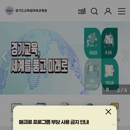
검
로
배움누리터
색
그
인
메
메
인
인
슬
슬
라
라
이
이
드
드
이
다
전
음
2
/
3
버
버
튼
튼
서
서
서
서
서
비
비
비
비
비
교육계획
수강신청
이수증발급
국제교류협력
질의응답
스
스
스
스
스
매크로 프로그램 부당 사용 금지 안내
아
아
아
아
아