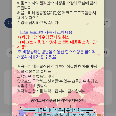
이
이
이
이
이
배움누리터의 원격연수 과정을 수강해 주심에 감사
콘
콘
콘
콘
콘
연수원
소식
드립니다
.
배움누리터 공동활용기관은 매크로 프로그램을 사
용한
원격연수
수강을 금지하고 있습니다.
마이크로러닝 콘텐츠
이전 안내 자료
마이크로러닝 콘텐츠
매크로 프로그램 사용 시 조치 내용
국제교류협력 학교 활동 자료
1)
해당 과정의 수강 중지 및 취소
2)
매크로 사용 및 수강 취소 관련 내용을 소속기관
경기도교육청 학교 국제교류 활동 동영상
에 통보
※
비정상적인 방법을 이용한 연수 수강은 불이익
경기도교육청 학교 국제교류 활동 동영상
연수프로그램안내
처분의 사유가 될 수 있음
보도·홍보자료
배움누리터는 교직원 여러분의 성실한 참여를 바탕
으로 전문성을 높이는
교육연수 플랫폼입니다
.
앞으로도 공정하고 신뢰할 수 있는 교육연수 환경 조
성을 위해 회원님의
적극적인 협조를 부탁드립니다
.
감사합니다
.
현재 등록된 게시글이 없습니다.
중앙교육연수원 원격연수지원센터
----------- 배움누리터 사용자 유의사항 -----------
① 배움누리터에서 매크로 프로그램 사