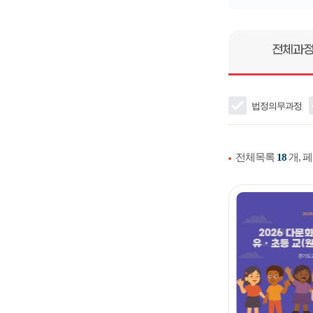
전체과
법정의무과정
전체목록
18
개, 