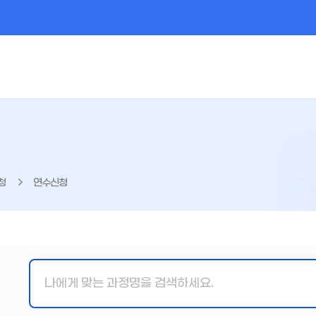
청
연수신청
핵
심