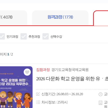
어
입
력
정
( 40개)
원격과정
( 17개)
인기과정
추천과정
선택수강
페이지
1
/ 2
집합
과정
경기도교육청국제교육원
관심
2026 다문화 학교 운영을 위한 유ㆍ
아
이
신청
기간
26.08.03 ~ 26.10.20
교
콘
차시정보
25차시
교
원