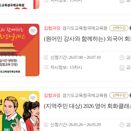
차시정보
15차시
교
집합
과정
경기도교육청국제교육원
선택수강
관심
(원어민 강사와 함께하는) 외국어 회
아
이
신청
기간
26.07.08 ~ 26.07.10
교
콘
차시정보
15차시
교
집합
과정
경기도교육청국제교육원
선택수강
관심
(지역주민 대상) 2026 영어 회화클래
아
이
신청
기간
26.05.26 ~ 26.05.29
교
콘