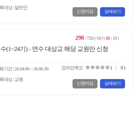
육대상
일반인
신청마감
상세보기
298
/ 720
45
( 대기
/ 10 )
(1~24기) - 연수 대상교 해당 교원만 신청
(
0
)
강의만족도
육
기간
26.04.06 ~ 26.06.30
육대상
교원
신청마감
상세보기