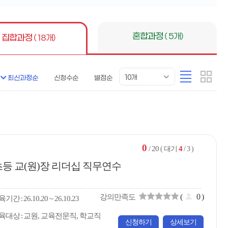
튼
혼합과정
( 5개)
집합과정
( 18개)
목
리
카
10개
최신과정순
신청수순
별점순
록
스
드
표
트
형
시
형
개
수
0
/ 20
4
( 대기
/ 3 )
초등 교(원)장 리더십 직무연수
(
0
)
강의만족도
육
기간
26.10.20 ~ 26.10.23
육대상
교원, 교육전문직, 학교직
신청하기
상세보기