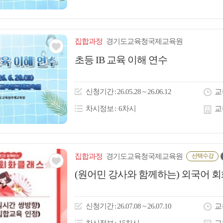
집합
과정
경기도교육청국제교육원
관심
초등 IB 교육 이해 연수
아
이
신청
기간
26.05.28 ~ 26.06.12
교
콘
차시정보
6차시
교
집합
과정
경기도교육청국제교육원
선택수강
관심
(원어민 강사와 함께하는) 외국어 
아
이
신청
기간
26.07.08 ~ 26.07.10
교
콘