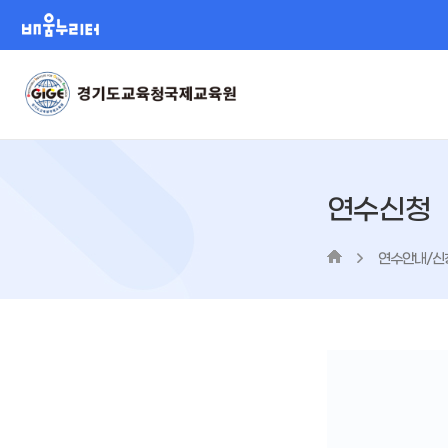
배움누리터
연수신청
연수안내/신