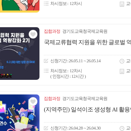
차시정보
12차시
교
집합
과정
경기도교육청국제교육원
관심
국제교류협력 지원을 위한 글로벌 역
아
이
신청
기간
26.05.11 ~ 26.05.14
교
콘
차시정보
12차시
교
( 인정시간 : 12시간 )
집합
과정
경기도교육청국제교육원
관심
(지역주민) 일석이조 생성형 AI 활
아
이
신청
기간
26.04.28 ~ 26.04.30
교