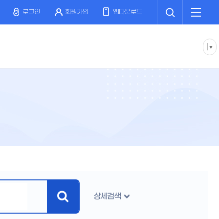
검
전
색
체
로그인
회원가입
앱다운로드
메
뉴
▼
상세검색
검
색
버