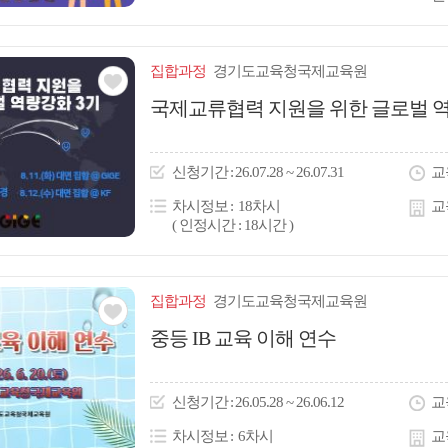
집합
과정
경기도교육청국제교육원
관심
국제교류협력 지원을 위한 글로벌 역
아
이
신청
기간
26.07.28 ~ 26.07.31
교
콘
차시정보
18차시
교
( 인정시간 : 18시간 )
집합
과정
경기도교육청국제교육원
관심
중등 IB 교육 이해 연수
아
이
신청
기간
26.05.28 ~ 26.06.12
교
콘
차시정보
6차시
교