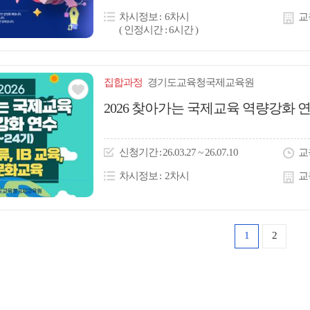
콘
차시정보
6차시
교
( 인정시간 : 6시간 )
집합
과정
경기도교육청국제교육원
관심
2026 찾아가는 국제교육 역량강화 연수
아
이
신청
기간
26.03.27 ~ 26.07.10
교
콘
차시정보
2차시
교
1
2