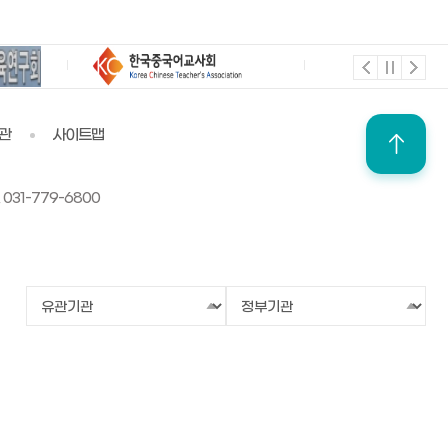
위
관
사이트맵
 031-779-6800
유
정
관
부
기
기
관
관
선
선
택
택