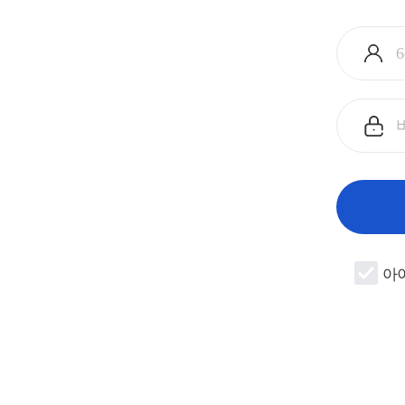
아
이
디
입
비
력
밀
번
호
입
력
아