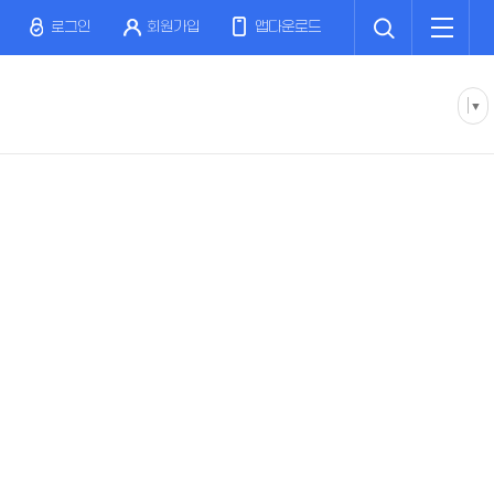
검
전
색
체
로그인
회원가입
앱다운로드
메
뉴
▼