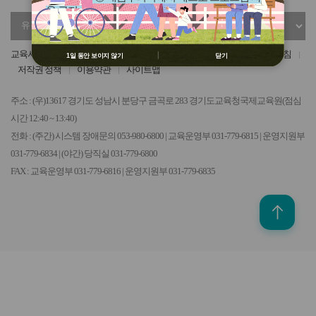
용 금지
유
정
② 배움누리터 수강용 매크로 프로그램
관
부
제작 배포 금지
기
기
③ 유무료 매크로 프로그램 사용을 블로
교육서비스헌장
개인정보 처리방침
영상정보처리기기 운영관리 방침
1일 동안 보이지 않기
닫기
관
관
그 등에 홍보 금지
저작권 정책
이용약관
사이트맵
선
선
※ 유의사항 미준수 시 불이익 처분의 사
택
택
유가 될 수 있음
주소 : (우)13617 경기도 성남시 분당구 금곡로 283 경기도교육청국제교육원(점심
시간 12:40 ~ 13:40)
전화 : (주간) 시스템 장애문의 053-980-6800 | 교육운영부 031-779-6815 | 운영지원부
031-779-6834 | (야간) 당직실 031-779-6800
FAX : 교육운영부 031-779-6816 | 운영지원부 031-779-6835
위로