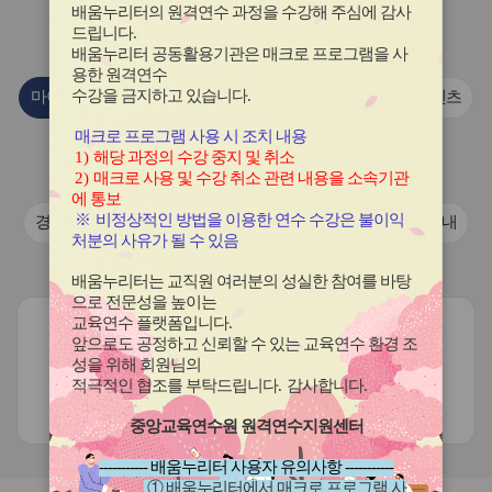
이
이
이
이
이
배움누리터의 원격연수 과정을 수강해 주심에 감사
콘
콘
콘
콘
콘
연수원
소식
드립니다
.
배움누리터 공동활용기관은 매크로 프로그램을 사
용한
원격연수
수강을 금지하고 있습니다.
마이크로러닝 콘텐츠
이전 안내 자료
마이크로러닝 콘텐츠
매크로 프로그램 사용 시 조치 내용
국제교류협력 학교 활동 자료
1)
해당 과정의 수강 중지 및 취소
2)
매크로 사용 및 수강 취소 관련 내용을 소속기관
경기도교육청 학교 국제교류 활동 동영상
에 통보
※
비정상적인 방법을 이용한 연수 수강은 불이익
경기도교육청 학교 국제교류 활동 동영상
연수프로그램안내
처분의 사유가 될 수 있음
보도·홍보자료
배움누리터는 교직원 여러분의 성실한 참여를 바탕
으로 전문성을 높이는
교육연수 플랫폼입니다
.
앞으로도 공정하고 신뢰할 수 있는 교육연수 환경 조
성을 위해 회원님의
적극적인 협조를 부탁드립니다
.
감사합니다
.
현재 등록된 게시글이 없습니다.
중앙교육연수원 원격연수지원센터
----------- 배움누리터 사용자 유의사항 -----------
① 배움누리터에서 매크로 프로그램 사