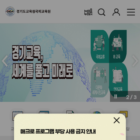
검
로
배움누리터
색
그
인
메
메
인
인
슬
슬
라
라
이
이
드
드
이
다
전
음
2
/
3
버
버
튼
튼
서
서
서
서
서
비
비
비
비
비
교육계획
수강신청
이수증발급
국제교류협력
질의응답
스
스
스
스
스
매크로 프로그램 부당 사용 금지 안내
아
아
아
아
아