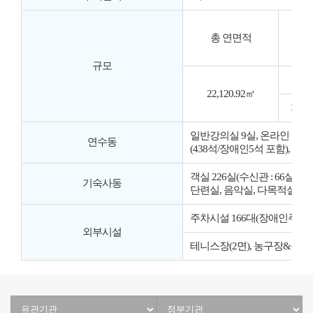
총 연면적
규모
11
22,120.92㎡
지하1
일반강의실 9실, 온라인 스튜디오
연수동
(438석/장애인5석 포함), 대강
객실 226실(수신관 : 66실, 
기숙사동
단련실, 음악실, 다목적실), 식당
주차시설 166대(장애인주차 6
외부시설
테니스장(2면), 농구장&족구장(
유
정