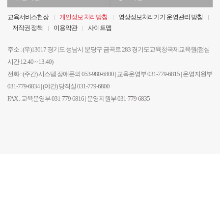
관
부
기
기
교육서비스헌장
개인정보 처리방침
영상정보처리기기 운영관리 방침
관
관
저작권 정책
이용약관
사이트맵
선
선
택
택
주소 : (우)13617 경기도 성남시 분당구 금곡로 283 경기도교육청국제교육원(점심
시간 12:40 ~ 13:40)
전화 : (주간) 시스템 장애문의 053-980-6800 | 교육운영부 031-779-6815 | 운영지원부
031-779-6834 | (야간) 당직실 031-779-6800
FAX : 교육운영부 031-779-6816 | 운영지원부 031-779-6835