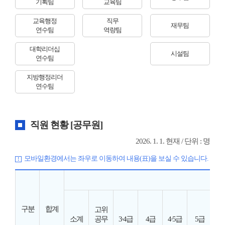
기획팀
교육팀
교육행정
직무
재무팀
연수팀
역량팀
대학리더십
시설팀
연수팀
지방행정리더
연수팀
직원 현황 [공무원]
2026. 1. 1. 현재 / 단위 : 명
모바일환경에서는 좌우로 이동하여 내용(표)을 보실 수 있습니다.
일
구분
합계
고위
소계
공무
3·4급
4급
4·5급
5급
6