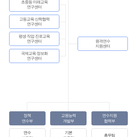
초중등·미래교육
연구센터
고등교육·산학협력
연구센터
평생·직업·진로교육
연구센터
원격연수
지원센터
국제교육·정보화
연구센터
정책
교원능력
연수지원
연수부
개발부
협력부
연수
기본
총무팀