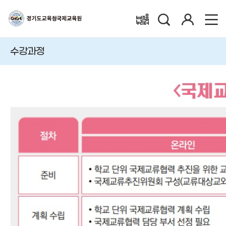
검
로
배움누리터
색
그
인
수강과정