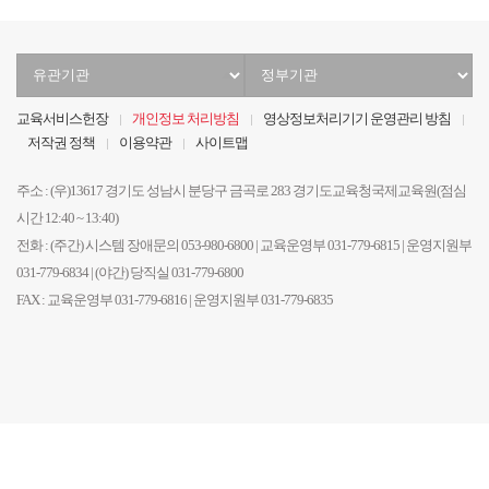
유
정
관
부
기
기
교육서비스헌장
개인정보 처리방침
영상정보처리기기 운영관리 방침
관
관
저작권 정책
이용약관
사이트맵
선
선
택
택
주소 : (우)13617 경기도 성남시 분당구 금곡로 283 경기도교육청국제교육원(점심
시간 12:40 ~ 13:40)
전화 : (주간) 시스템 장애문의 053-980-6800 | 교육운영부 031-779-6815 | 운영지원부
031-779-6834 | (야간) 당직실 031-779-6800
FAX : 교육운영부 031-779-6816 | 운영지원부 031-779-6835