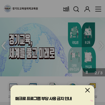
검
로
배움누리터
색
그
인
메
메
인
인
슬
슬
라
라
이
이
드
드
이
다
전
음
2
/
3
버
버
튼
튼
서
서
서
서
서
비
비
비
비
비
교육계획
수강신청
이수증발급
국제교류협력
질의응답
스
스
스
스
스
매크로 프로그램 부당 사용 금지 안내
아
아
아
아
아