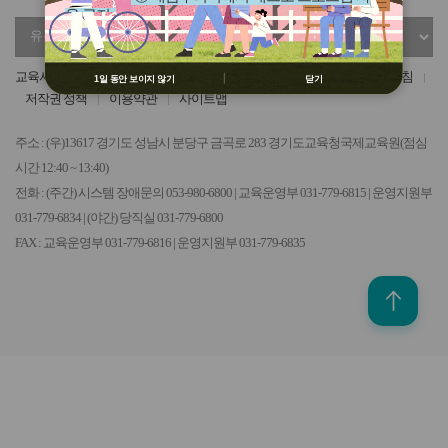
용 금지
유
정
② 배움누리터 수강용 매크로 프로그램
관
부
제작 배포 금지
기
기
③ 유무료 매크로 프로그램 사용을 블로
교육서비스헌장
개인정보 처리방침
영상정보처리기기 운영관리 방침
1일 동안 보이지 않기
닫기
관
관
그 등에 홍보 금지
저작권 정책
이용약관
사이트맵
선
선
※ 유의사항 미준수 시 불이익 처분의 사
택
택
유가 될 수 있음
주소 : (우)13617 경기도 성남시 분당구 금곡로 283 경기도교육청국제교육원(점심
시간 12:40 ~ 13:40)
전화 : (주간) 시스템 장애문의 053-980-6800 | 교육운영부 031-779-6815 | 운영지원부
031-779-6834 | (야간) 당직실 031-779-6800
FAX : 교육운영부 031-779-6816 | 운영지원부 031-779-6835
위로