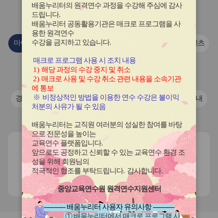
이
이
이
이
이
배움누리터의 원격연수 과정을 수강해 주심에 감사
콘
콘
콘
콘
콘
연수원
소식
드립니다
.
배움누리터 공동활용기관은 매크로 프로그램을 사
용한
원격연수
수강을 금지하고 있습니다.
마이크로러닝 콘텐츠
이전 안내 자료
마이크로러닝 콘텐츠
매크로 프로그램 사용 시 조치 내용
국제교류협력 학교 활동 자료
1)
해당 과정의 수강 중지 및 취소
2)
매크로 사용 및 수강 취소 관련 내용을 소속기관
경기도교육청 학교 국제교류 활동 동영상
에 통보
※
비정상적인 방법을 이용한 연수 수강은 불이익
경기도교육청 학교 국제교류 활동 동영상
연수프로그램안내
처분의 사유가 될 수 있음
보도·홍보자료
배움누리터는 교직원 여러분의 성실한 참여를 바탕
으로 전문성을 높이는
교육연수 플랫폼입니다
.
앞으로도 공정하고 신뢰할 수 있는 교육연수 환경 조
성을 위해 회원님의
적극적인 협조를 부탁드립니다
.
감사합니다
.
현재 등록된 게시글이 없습니다.
중앙교육연수원 원격연수지원센터
----------- 배움누리터 사용자 유의사항 -----------
① 배움누리터에서 매크로 프로그램 사